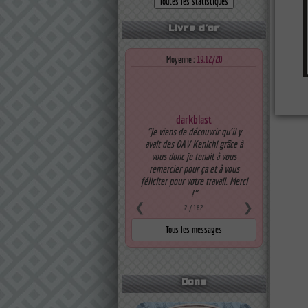
Livre d'or
Moyenne :
19.12/20
darkblast
"Je viens de découvrir qu'il y
avait des OAV Kenichi grâce à
vous donc je tenait à vous
remercier pour ça et à vous
féliciter pour votre travail. Merci
!"
❮
Note :
20
/20
❯
2
/ 182
Dons