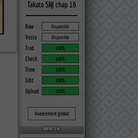
Takato SNJ chap 16
Raw
Disponible
Vosta
Disponible
Trad
100%
Check
100%
Time
100%
Edit
100%
Upload
100%
Avancement global
KFR TV