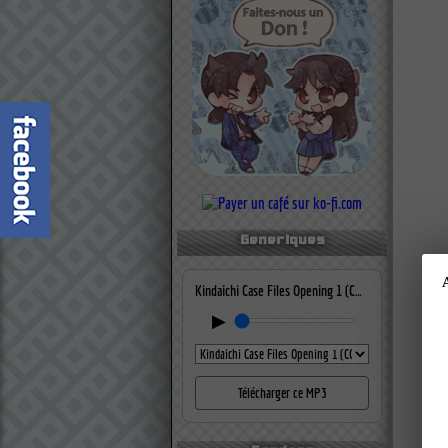
Generiques
Kindaichi Case Files Opening 1 (CONFUSED MEMORIES)
▶
Télécharger ce MP3