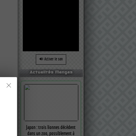
🔊 Activer le son
Actualités Mangas
Japon : trois lionnes décèdent
dans un zoo, possiblement à