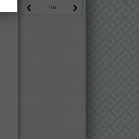
cause de la chaleur
❮
❯
2 / 10