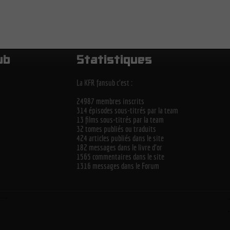
ub
Statistiques
La KFR fansub c'est :
24987 membres inscrits
314 épisodes sous-titrés par la team
13 films sous-titrés par la team
32 tomes publiés ou traduits
424 articles publiés dans le site
182 messages dans le livre d'or
1565 commentaires dans le site
1316 messages dans le Forum