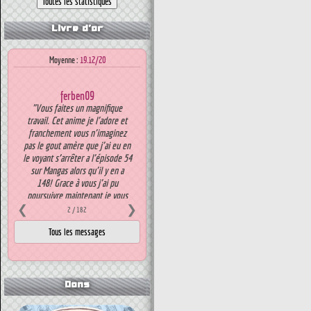
Livre d'or
Moyenne :
19.12/20
ferben09
"Vous faites un magnifique
travail. Cet anime je l'adore et
franchement vous n'imaginez
pas le gout amère que j'ai eu en
le voyant s’arrêter a l'épisode 54
sur Mangas alors qu'il y en a
148! Grace à vous j'ai pu
poursuivre maintenant je vous
❮
demande comme beaucoup l'ont
❯
2
/ 182
déjà fait de continuer ce que "
Note :
19
/20
Dons