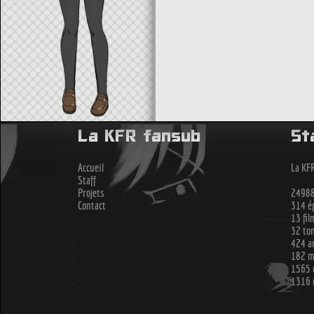
La KFR fansub
St
Accueil
La KFR
Staff
Projets
24988
Contact
314 ép
.
13 fil
.
32 to
.
424 ar
.
182 me
.
1565 
.
1316 