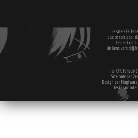
Le site KFR Fans
que ce soit pour 
Celui-ci cons
de liens vers diffé
© KFR Fansub 20
Site codé par Ze
Design par Mugiwara,
Testé sur inter