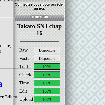
Connectez-vous pour accéder
1
au jeu.
Avancement
Takato SNJ chap
16
 site,
Raw
r
Disponible
1
Vosta
Disponible
Trad
100%
Check
100%
a
Time
100%
Edit
100%
r, Editeur,
Upload
100%