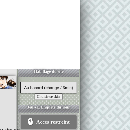
Habillage du site
Jeu - L'Enquête du jour
🔒
Accès restreint
u site web