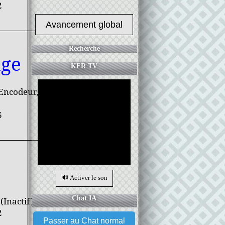
2
Avancement global
Recherche
nge
KFR TV
 Encodeur,
6
🔊 Activer le son
Chat IA
(Inactif)
2
Passer au Chat normal