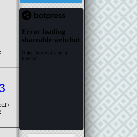
5
2
3
tif)
2