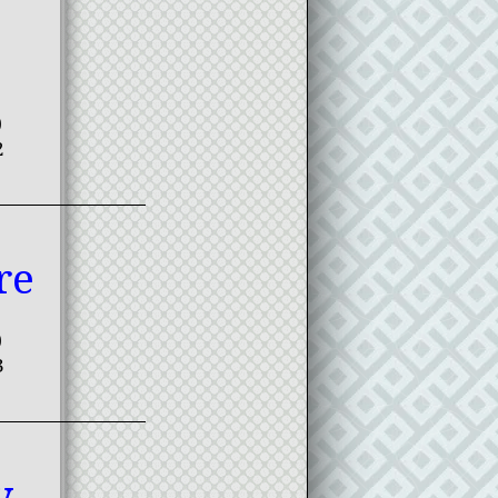
)
2
re
)
3
y