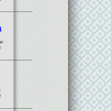
a
ur
2
)
2