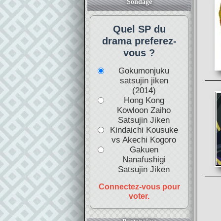
Sondage
Quel SP du
drama preferez-
vous ?
Gokumonjuku
satsujin jiken
(2014)
Hong Kong
Kowloon Zaiho
Satsujin Jiken
Kindaichi Kousuke
vs Akechi Kogoro
Gakuen
Nanafushigi
Satsujin Jiken
Connectez-vous pour
voter.