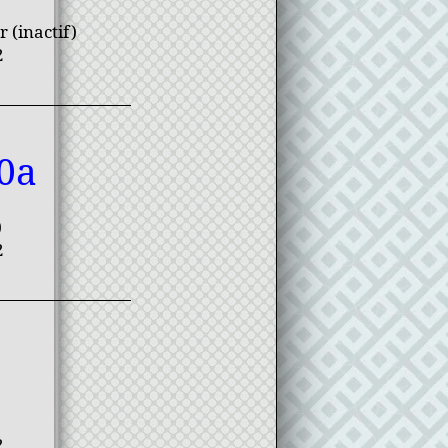
 (inactif)
2
0a
)
2
2