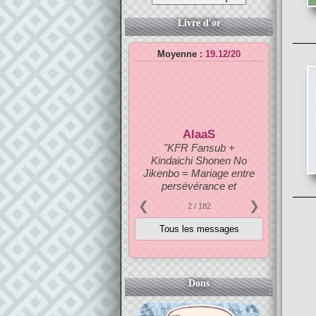
Livre d'or
Moyenne :
19.12/20
AlaaS
"KFR Fansub +
Kindaichi Shonen No
Jikenbo = Mariage entre
persévérance et
créativité.
❮
❯
2
/ 182
Bonne continuation :)"
Note :
20
/20
Dons