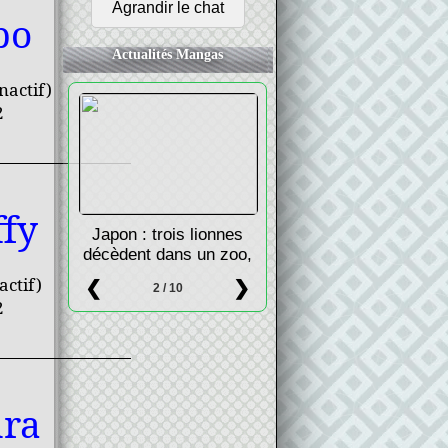
po
Actualités Mangas
nactif)
2
fy
Japon : trois lionnes
décèdent dans un zoo,
possiblement à cause
actif)
❮
❯
2 / 10
de la chaleur
2
ra