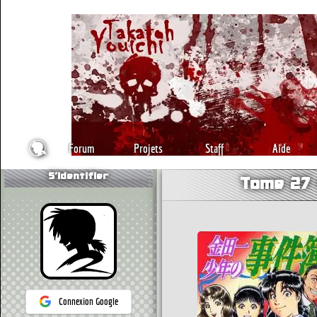
Forum
Projets
Staff
Aide
S'identifier
Tome 27 
Connexion Google