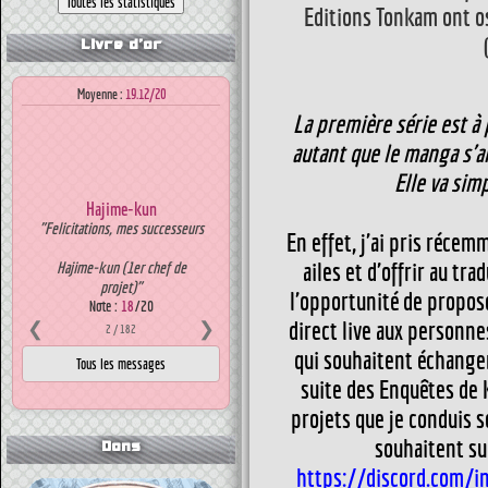
Editions Tonkam ont os
Livre d'or
Moyenne :
19.12/20
La première série est à
autant que le manga s'ar
Elle va si
Hajime-kun
"Felicitations, mes successeurs
En effet, j'ai pris récem
ailes et d'offrir au tr
Hajime-kun (1er chef de
projet)"
l'opportunité de propose
Note :
18
/20
direct live aux personne
❮
❯
2
/ 182
qui souhaitent échanger 
suite des Enquêtes de K
projets que je conduis s
souhaitent sur
Dons
https://discord.com/i