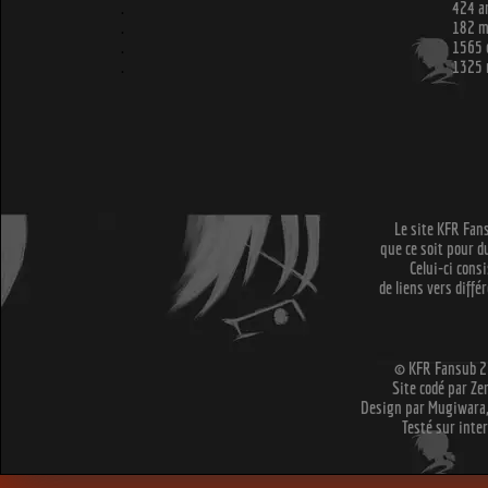
.
424 ar
.
182 me
.
1565 
.
1325 
Le site KFR Fans
que ce soit pour 
Celui-ci cons
de liens vers diffé
© KFR Fansub 20
Site codé par Ze
Design par Mugiwara,
Testé sur inter