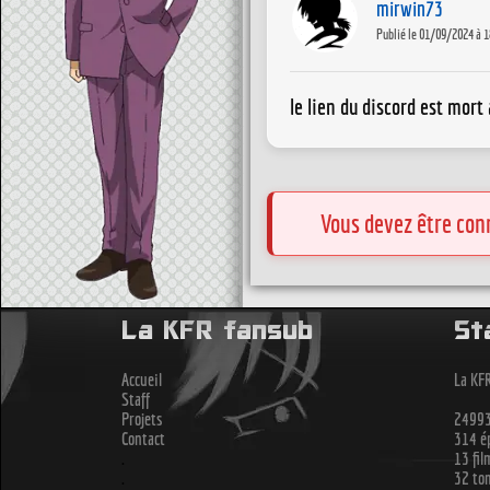
mirwin73
Publié le 01/09/2024 à 1
le lien du discord est mort 
Vous devez être con
La KFR fansub
St
Accueil
La KFR
Staff
Projets
24993
Contact
314 ép
.
13 fil
.
32 to